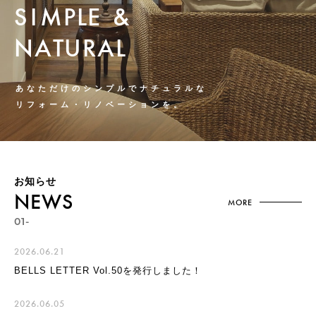
S
I
M
P
L
E
&
N
A
T
U
R
A
L
あ
な
た
だ
け
の
シ
ン
プ
ル
で
ナ
チ
ュ
ラ
ル
な
リ
フ
ォ
ー
ム
・
リ
ノ
ベ
ー
シ
ョ
ン
を
。
お知らせ
NEWS
MORE
01-
2026.06.21
BELLS LETTER Vol.50を発行しました！
2026.06.05