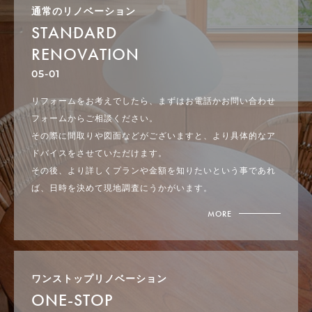
通常のリノベーション
STANDARD
RENOVATION
05-01
リフォームをお考えでしたら、まずはお電話かお問い合わせ
フォームからご相談ください。
その際に間取りや図面などがございますと、より具体的なア
ドバイスをさせていただけます。
その後、より詳しくプランや金額を知りたいという事であれ
ば、日時を決めて現地調査にうかがいます。
MORE
ワンストップリノベーション
ONE-STOP